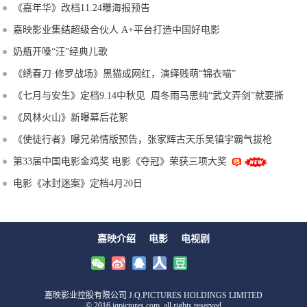
《嘉年华》改档11.24曝海报预告
嘉映影业集结超级合伙人 A+平台打造中国好电影
奶瓶开嗓“汪”经典儿歌
《绣春刀·修罗战场》黑猫成网红，演绎贱萌“锦衣喵”
《七月与安生》定档9.14中秋见 周冬雨马思纯“武文弄剑”就要撕
《风林火山》新曝幕后花絮
《使徒行者》曝兄弟情版预告，张家辉古天乐吴镇宇霸气拔枪
第33届中国电影金鸡奖 电影《夺冠》荣获三项大奖
电影《冰封迷案》定档4月20日
嘉映介绍
电影
电视剧
嘉映影业控股有限公司 J.Q.PICTURES HOLDINGS LIMITED
© 2016 jqpictures.com, all rights reserved