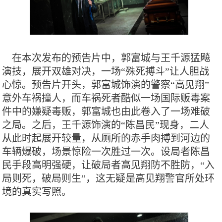
在本次发布的预告片中，郭富城与王千源猛飚
演技，展开双雄对决，一场“殊死搏斗”让人胆战
心惊。预告片开头，郭富城饰演的警察“高见翔”
意外车祸撞人，而车祸死者酷似一场国际贩毒案
件中的嫌疑毒贩，郭富城也由此卷入了一场难破
之局。之后，王千源饰演的“陈昌民”现身，二人
从此时起展开较量，从厕所的赤手肉搏到河边的
车辆爆破，场景惊险一次胜过一次。设局者陈昌
民手段高明强硬，让破局者高见翔防不胜防，“入
局则死，破局则生”，这无疑是高见翔警官所处环
境的真实写照。