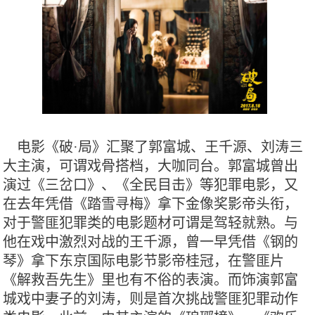
电影《破·局》汇聚了郭富城、王千源、刘涛三
大主演，可谓戏骨搭档，大咖同台。郭富城曾出
演过《三岔口》、《全民目击》等犯罪电影，又
在去年凭借《踏雪寻梅》拿下金像奖影帝头衔，
对于警匪犯罪类的电影题材可谓是驾轻就熟。与
他在戏中激烈对战的王千源，曾一早凭借《钢的
琴》拿下东京国际电影节影帝桂冠，在警匪片
《解救吾先生》里也有不俗的表演。而饰演郭富
城戏中妻子的刘涛，则是首次挑战警匪犯罪动作