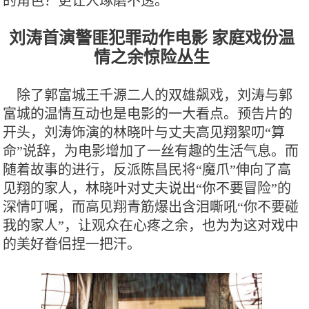
的角色？更让人琢磨不透。
刘涛首演警匪犯罪动作电影
家庭戏份温
情之余惊险丛生
除了郭富城王千源二人的双雄飙戏，刘涛与郭
富城的温情互动也是电影的一大看点。预告片的
开头，刘涛饰演的林晓叶与丈夫高见翔絮叨“算
命”说辞，为电影增加了一丝有趣的生活气息。而
随着故事的进行，反派陈昌民将“魔爪”伸向了高
见翔的家人，林晓叶对丈夫说出“你不要冒险”的
深情叮嘱，而高见翔青筋爆出含泪嘶吼“你不要碰
我的家人”，让观众在心疼之余，也为为这对戏中
的美好眷侣捏一把汗。