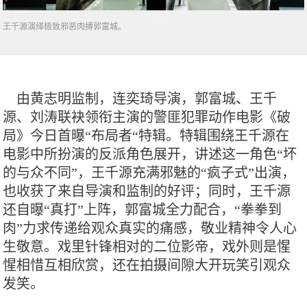
王千源演绎极致邪恶肉搏郭富城。
由黄志明监制，连奕琦导演，郭富城、王千
源、刘涛联袂领衔主演的警匪犯罪动作电影《破
局》今日首曝“布局者“特辑。特辑围绕王千源在
电影中所扮演的反派角色展开，讲述这一角色“坏
的与众不同”，王千源充满邪魅的“疯子式”出演，
也收获了来自导演和监制的好评；同时，王千源
还自曝“真打”上阵，郭富城全力配合，“拳拳到
肉”力求传递给观众真实的痛感，敬业精神令人心
生敬意。戏里针锋相对的二位影帝，戏外则是惺
惺相惜互相欣赏，还在拍摄间隙大开玩笑引观众
发笑。