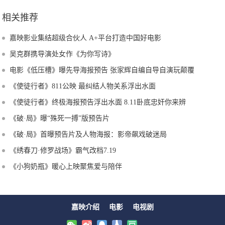
相关推荐
嘉映影业集结超级合伙人 A+平台打造中国好电影
吴克群携导演处女作《为你写诗》
电影《低压槽》曝先导海报预告 张家辉自编自导自演玩颠覆
《使徒行者》811公映 最纠结人物关系浮出水面
《使徒行者》终极海报预告浮出水面 8.11卧底忠奸你来辨
《破·局》曝“殊死一搏”版预告片
《破·局》首曝预告片及人物海报：影帝飙戏破迷局
《绣春刀·修罗战场》霸气改档7.19
《小狗奶瓶》暖心上映聚焦爱与陪伴
嘉映介绍
电影
电视剧