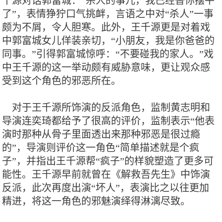
千源对话郭富城：“杀人的事儿，我已经替你摆平
了”，表情狰狞口气挑衅，言语之中对“杀人”一事
颇为不屑，令人胆寒。此外，王千源更是对着戏
中郭富城女儿佯装亲切，“小朋友，我是你爸爸的
同事。”引得郭富城惊呼：“不要碰我的家人。”戏
中王千源的这一举动颇有威胁意味，更让观众感
受到这个角色的邪恶所在。
对于王千源所饰演的反派角色，监制黄志明和
导演连奕琦都给予了很高的评价，监制表示“他表
演时那种从骨子里面透出来那种邪恶是很过瘾
的”，导演则评价这一角色“简单描述就是个疯
子”，并指出王千源帮“疯子”的样貌塑造了更多可
能性。王千源早前就曾在《解救吾先生》中饰演
反派，此次再度出演“坏人”，表演比之以往更加
精进，将这一角色的邪魅演绎得淋漓尽致。