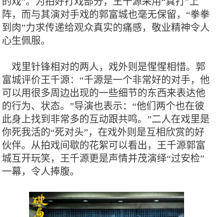
的戏”。为拍好打戏部分，王千源采用“真打”上
阵，而与其演对手戏的郭富城也毫无保留，“拳拳
到肉”力求传递给观众真实的痛感，敬业精神令人
心生佩服。
戏里针锋相对的两人，戏外则是惺惺相惜。郭
富城评价王千源：“千源是一个非常好的对手，他
可以用很多周边出现的一些细节的东西来表达他
的行为、状态。”导演也表示：“他们两个也在彼
此身上找到非常多的互动跟共鸣。”二人在戏里是
你死我活的“死对头”，在戏外则是互相欣赏的好
伙伴。从拍戏间歇的花絮可以看出，王千源郭富
城互开玩笑，王千源更是声情并茂演绎“过安检”
一幕，令人捧腹。