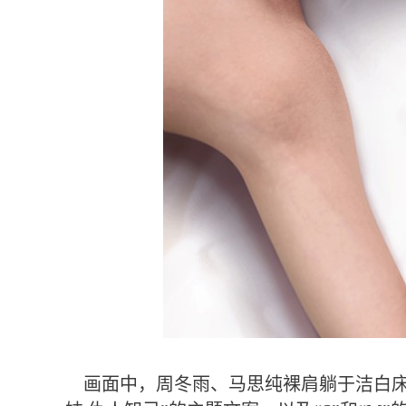
画面中，周冬雨、马思纯裸肩躺于洁白床