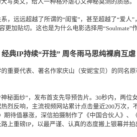
M”的大写英文，给人一种格外虐心又神秘莫测的质感。
，远远超越了所谓的“闺蜜”，甚至超越了“爱人”
）来形容更加贴切。这也是为什么电影选择用“Soulma
经典IP持续“开挂” 周冬雨马思纯裸肩互虐
的重要代表、著名作家庆山（安妮宝贝）的同名原
神秘面纱”，发布首支先导预告片。30秒内，两位
热烈反响，主流视频网站累计点击量近200万次，
生》期待值暴涨，深信拍摄制作了《中国合伙人》、
长路上重磅IP，以最严谨、认真的态度搬上银幕并拍