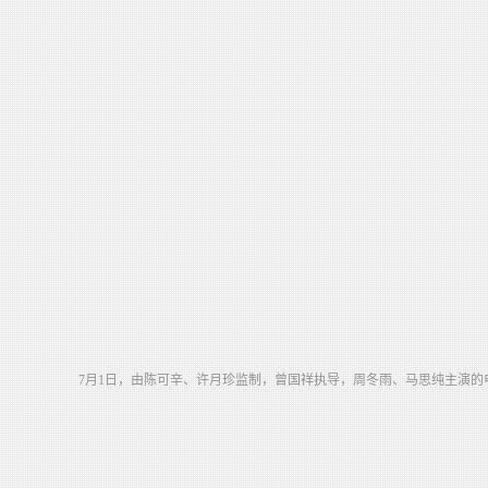
7月1日，由陈可辛、许月珍监制，曾国祥执导，周冬雨、马思纯主演的