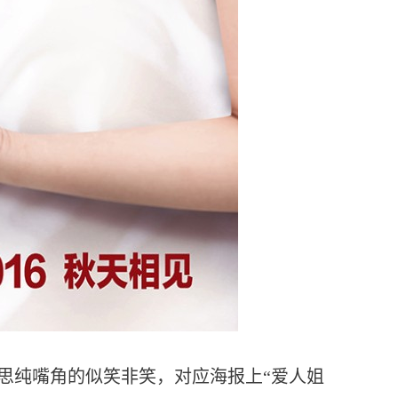
思纯嘴角的似笑非笑，对应海报上“爱人姐