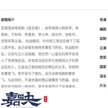
剧情简介
导演
民国谍战电视剧《追击者》，由导演周小刚执导，朱
编剧
雨辰、于和伟、罗嘉良、李小冉、徐光宇、张新华、
监制
宗晓军等主演。 抗战期间，中共特工茅远征救下了孤
儿常平安，自己却被军统特务曹若飞所杀。抗战胜利
主演
后，已经与王小玉结婚、但仍然一心复仇的常平安进
类型
入了军统保定站，并发现当初杀死与他情同父子的茅
国家
远征的人，正是自己曾经暗恋的傅云的丈夫、军统特
务曹若飞。常平安为了报仇，没日没夜地跟踪曹若
语言
飞。与此同时，不谙世事的傅云被曹若飞所骗，说出
片长
常平安当年的一些经历。常平安虽然过了这道难关，
但他的危机一直此起彼伏。最后，已经加入中国共产
党的常平安被迫暴露了自己的身份，他背水一战，公
开刺杀曹若飞，却失败了。曹若飞正式拘捕了常平