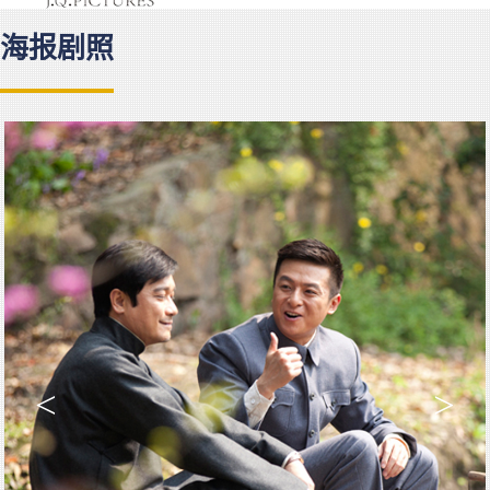
安，并以王小玉为人质，逼迫他供出自己的同伴。在
海报剧照
指认现场，曹若飞却被当场击毙——这一切，其实都
是常平安之计。
<
>