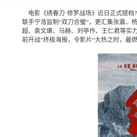
电影《绣春刀·修罗战场》近日正式提档7
联手宁浩监制“双刀合璧”，更汇集张震、
超、袁文康、马赫、刘亭作、王仁君等实力
前开战”终极海报，令影片“大热之时，最