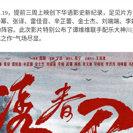
.19，提前三周上映创下华语影史新纪录，足见片
杨幂、张译、雷佳音、辛芷蕾、金士杰、刘端端、
阵容。此次影片特别公布了谭维维联手配乐大神川
燃之作”气场尽显。