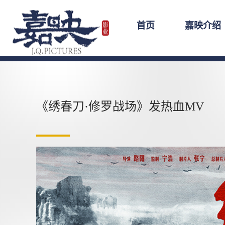
首页
嘉映介绍
《绣春刀·修罗战场》发热血MV