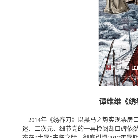
谭维维《绣
2014年《绣春刀》以黑马之势实现票房
迷、二次元、细节党的一再检阅却口碑依然。
态在“大暑”来临之际，彻底引爆2017年暑