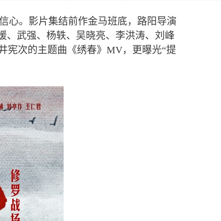
方信心。影片集结前作金马班底，路阳导演
李媛、武强、杨轶、吴晓亮、李洪涛、刘峰
井宪次的主题曲《绣春》MV，更曝光“提