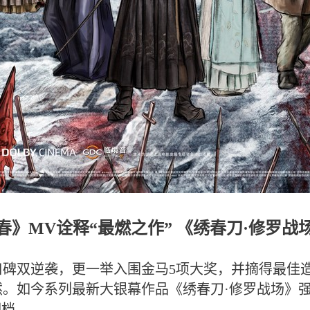
春》MV诠释“最燃之作” 《绣春刀·修罗战
口碑双逆袭，更一举入围金马5项大奖，并摘得最佳
如今系列最新大银幕作品《绣春刀·修罗战场》强势
期档。