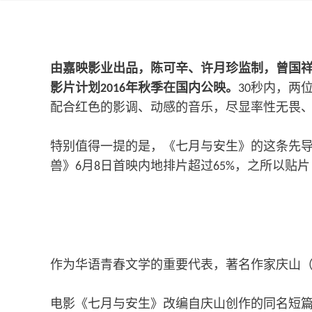
由嘉映影业出品，陈可辛、许月珍监制，曾国祥
影片计划
年秋季在国内公映
。
秒内，两
2016
30
配合红色的影调、动感的音乐，尽显率性无畏
特别值得一提的是，《七月与安生》的这条先导
兽》
月
日首映内地排片超过
，之所以贴片
6
8
65%
作为华语青春文学的重要代表，著名作家庆山
电影《七月与安生》改编自庆山创作的同名短