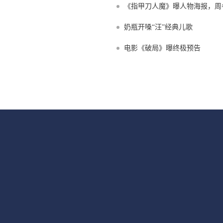
《指甲刀人魔》曝人物海报，周
戏
奶瓶开嗓“汪”经典儿歌
电影《破局》曝终极预告