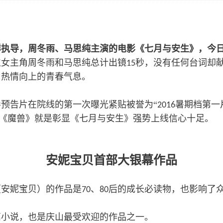
执导，周冬雨、马思纯主演的电影《七月与安生》，今日
位女主角周冬雨和马思纯总计出镜
秒，没有任何台词却
15
、热情向上的青春气息。
预告片在院线的第一次曝光紧贴被誉为“
暑期档第一
2016
《魔兽》就是彰显《七月与安生》强势上线信心十足。
安妮宝贝首部大银幕作品
（安妮宝贝）的作品是
、
后的成长必读物，也影响了
70
80
篇小说，也是庆山最受欢迎的作品之一。