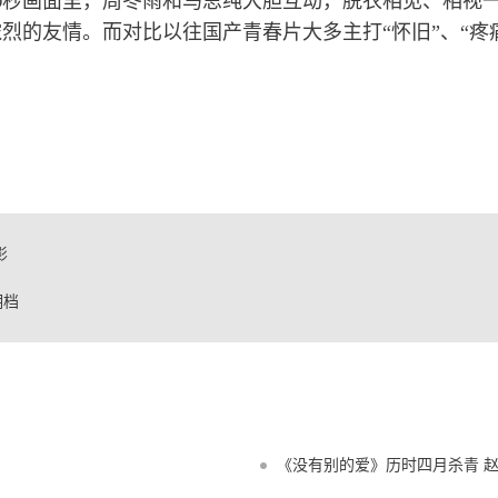
秒画面里，周冬雨和马思纯大胆互动，脱衣相见、相视
0
烈的友情。而对比以往国产青春片大多主打“怀旧”、“疼
影
期档
《没有别的爱》历时四月杀青 赵