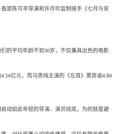
一直是陈可辛导演和许月珍监制接手《七月与安
他们的平均年龄不到
岁，不仅兼具出色的电影
30
逾
亿元，而马思纯主演的《左耳》票房逾
4.56
4.84
胆启动如此年轻的导演、演员班底，为的就是避