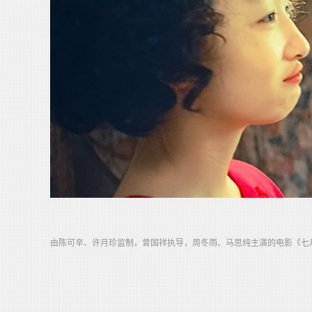
由陈可辛、许月珍监制，曾国祥执导，周冬雨、马思纯主演的电影《七