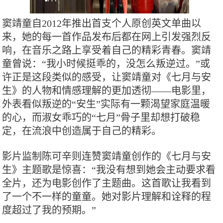
窦靖童自2012年推出首支个人原创英文单曲以
来，她的每一首作品发布后都在网上引发强烈反
响，在音乐之路上享受着自己的精彩青春。窦靖
童曾说：“我小时候挺乖的，没怎么叛逆过。”或
许正是这段类似的感受，让窦靖童对《七月与安
生》的人物和情感理解的更加透彻——电影里，
外表看似叛逆的“安生”实际有一颗渴望家庭温暖
的心，而淑女乖巧的“七月”骨子里却想打破稳
定，在流浪中创造属于自己的精彩。
影片监制陈可辛则连赞窦靖童创作的《七月与安
生》主题歌是惊喜：“我没有想到她会主动要求看
全片，还为电影创作了主题曲。这首歌让我看到
了一个不一样的童童。她对影片理解和诠释的程
度超过了我的预期。”