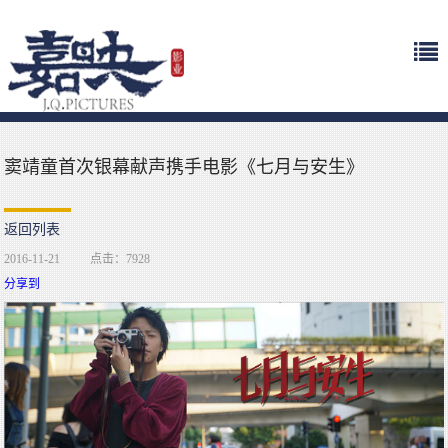
窦靖童首次银幕献声携手电影《七月与安生》
返回列表
2016-11-21
点击：7928
分享到