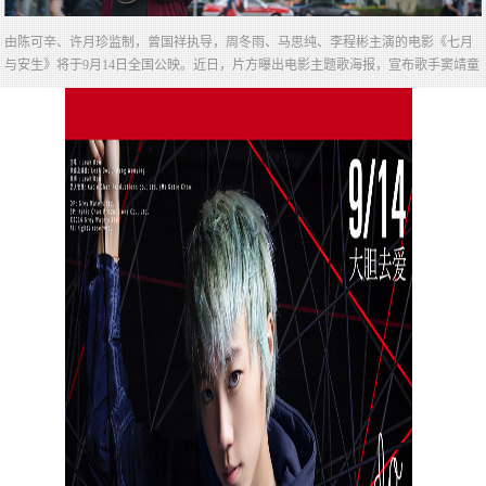
由陈可辛、许月珍监制，曾国祥执导，周冬雨、马思纯、李程彬主演的电影《七月
与安生》将于9月14日全国公映。近日，片方曝出电影主题歌海报，宣布歌手窦靖童
亲自为电影创作并演唱的主题歌《 (It's not a crime) It's just what we do》将于明日（9
月2日）正式上线。