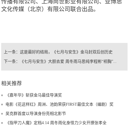
传播有限公司、上海尚世影业有限公司、亚博思
文化传媒（北京）有限公司联合出品。
上一条：
这是最好的结局，《七月与安生》金马封双后创历史
下一条：
《七月与安生》大胆去爱 周冬雨马思纯李程彬“袒胸”...
相关推荐
《嘉年华》斩获金马最佳导演奖
电影《花这样红》周洲、池韵荣获FIRST最佳文本（编剧）奖
吴克群首度以导演身份亮相北影节
《指甲刀人魔》定档4.14 周冬雨化身怪力少女开撩张孝全