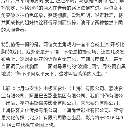
片中，周冬雨饰演的“安生”叛逆不羁，马思纯饰演的“七月”乖
巧安定，性格迥异的两人在青春的路上依偎前进。两位女主
角突破以往角色印象，哭戏彻底，爱戏鲜明，说走就走，将
共同成长的姐妹情诠释得深刻而纯粹，演绎了两种截然不同
的大胆青春。
特别值得一提的是，两位女主角戏内一言不合就上演“开衫比
胸”的戏码，戏外更是开了挂，不论是拍摄现场，还是几次发
布会上，这对姐妹花的话题百无禁忌，辛辣尺度惊人，甚至
当面调侃彼此胸围——面对马思纯的“波澜壮阔”，周冬雨自黑
地说：“胸不平何以平天下，这才叫坦荡荡的人生。”
电影《七月与安生》由极客影业（上海）有限公司、嘉映影
业有限公司、阿里巴巴影业集团有限公司、我们制作有限公
司出品，霍尔果斯嘉美影业有限公司、天恩娱乐有限公司、
上海极客文化传播有限公司、上海尚世影业有限公司、亚博
思文化传媒（北京）有限公司联合出品，影片将于2016 年9
月14日中秋档在全国上映。