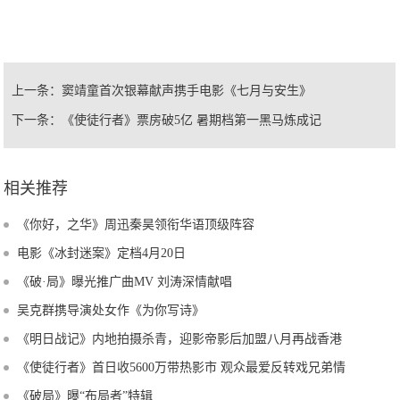
上一条：
窦靖童首次银幕献声携手电影《七月与安生》
下一条：
《使徒行者》票房破5亿 暑期档第一黑马炼成记
相关推荐
《你好，之华》周迅秦昊领衔华语顶级阵容
电影《冰封迷案》定档4月20日
《破·局》曝光推广曲MV 刘涛深情献唱
吴克群携导演处女作《为你写诗》
《明日战记》内地拍摄杀青，迎影帝影后加盟八月再战香港
《使徒行者》首日收5600万带热影市 观众最爱反转戏兄弟情
《破局》曝“布局者”特辑