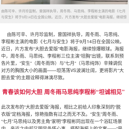
由陈可辛、许月珍监制，曾国祥执导，周冬雨、马思纯、李程彬主演的电影《七月
与安生》将于9月14日在全国公映。近日，片方发布“大胆去爱版”电影海报，继续惊
爆眼球。海报中，周冬雨、马思纯、李程彬三位主演“坦胸”出镜，联系到预告片
里，“安生“（周冬雨饰）与”七月“（马思纯饰）辛辣调侃对方的胸围大小的画面
     由陈可辛、许月珍监制，曾国祥执导，周冬雨、马思纯、
——坦荡荡VS波澜壮阔，更将影片“大胆去爱”的主题诠释得淋漓尽致。
李程彬主演的电影《七月与安生》将于9月14日在全国公映。
近日，片方发布“大胆去爱版”电影海报，继续惊爆眼球。海报
中，周冬雨、马思纯、李程彬三位主演“坦胸”出镜，联系到预
告片里，“安生“（周冬雨饰）与”七月“（马思纯饰）辛辣调侃
对方的胸围大小的画面——坦荡荡VS波澜壮阔，更将影片“大
胆去爱”的主题诠释得淋漓尽致。
青春该如何大胆 
周冬雨马思纯李程彬“坦诚相见”
此次发布的“大胆去爱版”海报，相比之前给人印象深刻的“脱
衣版”定档海报，惊艳指数有过之而无不及。“安生”周冬雨、
“七月”马思纯以及男主角“家明”李程彬同出现在一个浴缸场景
内，亲近之中却又明显各怀心事，搭配海报上的文案——“是