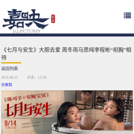
《七月与安生》大胆去爱 周冬雨马思纯李程彬“袒胸”相
待
返回列表
2016-08-25
点击：12728
分享到