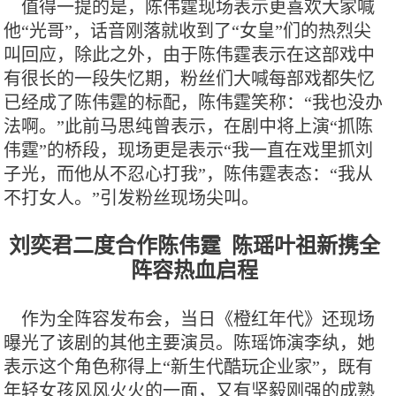
值得一提的是，陈伟霆现场表示更喜欢大家喊
他“光哥”，话音刚落就收到了“女皇”们的热烈尖
叫回应，除此之外，由于陈伟霆表示在这部戏中
有很长的一段失忆期，粉丝们大喊每部戏都失忆
已经成了陈伟霆的标配，陈伟霆笑称：“我也没办
法啊。”此前马思纯曾表示，在剧中将上演“抓陈
伟霆”的桥段，现场更是表示“我一直在戏里抓刘
子光，而他从不忍心打我”，陈伟霆表态：“我从
不打女人。”引发粉丝现场尖叫。
刘奕君二度合作陈伟霆 陈瑶叶祖新携全
阵容热血启程
作为全阵容发布会，当日《橙红年代》还现场
曝光了该剧的其他主要演员。陈瑶饰演李纨，她
表示这个角色称得上“新生代酷玩企业家”，既有
年轻女孩风风火火的一面，又有坚毅刚强的成熟