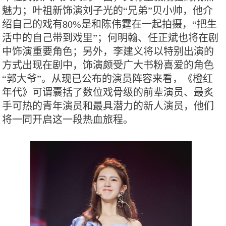
魅力；叶祖新饰演刘子光的“兄弟”贝小帅，他介
绍自己的戏有80%是和陈伟霆在一起拍摄，“把生
活中的自己带到戏里”；何明翰、任正斌也将在剧
中饰演重要角色；另外，李建义将以特别出演的
方式出现在剧中，饰演颇受广大书粉喜爱的角色
“郭大爷”。从现已公布的演员阵容来看，《橙红
年代》可谓囊括了数位戏骨级的前辈演员、最炙
手可热的青年演员和最具潜力的新人演员，他们
将一同开启这一段热血旅程。