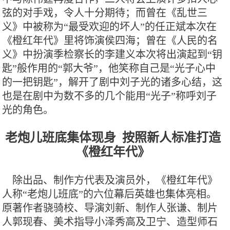
弦的对手戏，令人十分期待；而曾在《乱世三
义》中被称为“最受欢迎的坏人”的任正斌本次在
《橙红年代》里将饰演侯四海；曾在《人民的名
义》中扮演季检察长的李建义本次将出演起到“钥
匙”般作用的“郭大爷”，他笑称自己是“光子心中
的一把钥匙”，解开了剧中刘子光的诸多心结，这
也是在剧中为数不多的几个能用“光子”称呼刘子
光的角色。
老炮儿班底集体现身 按照新人标准打造
《橙红年代》
除出品、制作方代表及演员外，《橙红年代》
人称“老炮儿班底”的六位幕后英雄也集体亮相。
原著作者骁骑校、导演刘新、制作人张谦、制片
人郭现春、美术指导小泽秀高及卫宁、造型师石