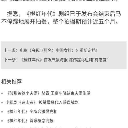
据悉，《橙红年代》剧组已于发布会结束后马
不停蹄地展开拍摄，整个拍摄期预计近五个月。
上一条：
电影《夺冠（原名：中国女排）》重新定档！
下一条：
《橙红年代》首发气氛海报 陈伟霆马思纯“有态度”
相关推荐
《酸甜苦辣小夫妻》杀青 王雷车晓结束夫妻生活
电视剧《追击者》 被赞最具代入感谍战剧
《橙红年代》全阵容激燃亮相
《橙红年代》首曝概念海报