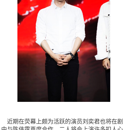
近期在荧幕上颇为活跃的演员刘奕君也将在剧
中与陈伟霆再度合作，二人将会上演许多扣人心