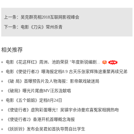
上一条：
吴克群亮相2018互联网影视峰会
下一条：
电影《刀尖》常州杀青
相关推荐
电影《花这样红》周洲、池韵荣获 “年度新锐编剧...
电影《使徒行者2》曝海报定档8.9 古天乐张家辉殊途重聚再续兄弟
情
《破·局》首曝预告片及人物海报：影帝飙戏破迷局
《破局》曝光片尾曲MV汪苏泷献唱
电影《五个姐姐》定档8月24日
《使徒行者》虐狗彩蛋曝光！吴镇宇佘诗曼欢喜冤家相拥热吻
《使徒行者2》香港开机首曝概念海报
《妖妖铃》发布会吴君如首执导筒自比学生