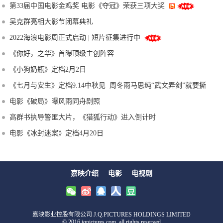
第33届中国电影金鸡奖 电影《夺冠》荣获三项大奖
吴克群亮相大影节闭幕典礼
2022海浪电影周正式启动 | 短片征集进行中
《你好，之华》首曝顶级主创阵容
《小狗奶瓶》定档2月2日
《七月与安生》定档9.14中秋见 周冬雨马思纯“武文弄剑”就要撕
电影《破局》曝风雨同舟剧照
高群书执导警匪大片，《猎狐行动》进入倒计时
电影《冰封迷案》定档4月20日
嘉映介绍
电影
电视剧
嘉映影业控股有限公司 J.Q.PICTURES HOLDINGS LIMITED
© 2016 jqpictures.com, all rights reserved