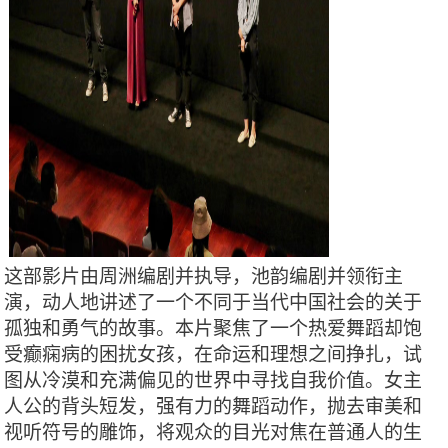
这部影片由周洲编剧并执导，池韵编剧并领衔主
演，动人地讲述了一个不同于当代中国社会的关于
孤独和勇气的故事。本片聚焦了一个热爱舞蹈却饱
受癫痫病的困扰女孩，在命运和理想之间挣扎，试
图从冷漠和充满偏见的世界中寻找自我价值。女主
人公的背头短发，强有力的舞蹈动作，抛去审美和
视听符号的雕饰，将观众的目光对焦在普通人的生