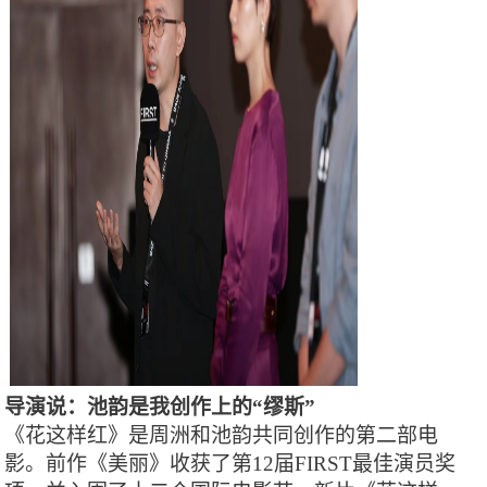
导演说：池韵是我创作上的
“缪斯”
《花这样红》是周洲和池韵共同创作的第二部电
影。前作《美丽》收获了第
12届FIRST最佳演员奖