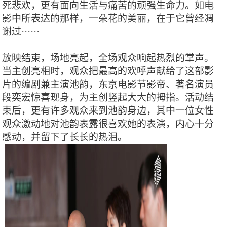
死悲欢，更有面向生活与痛苦的顽强生命力。如电
影中所表达的那样，一朵花的美丽，在于它曾经凋
谢过
······
放映结束，场地亮起，全场观众响起热烈的掌声。
当主创亮相时，观众把最高的欢呼声献给了这部影
片的编剧兼主演池韵，东京电影节影帝、著名演员
段奕宏惊喜现身，为主创竖起大大的拇指。活动结
束后，更有许多观众来到池韵身边，其中一位女性
观众激动地对池韵表露很喜欢她的表演，内心十分
感动，并留下了长长的热泪。