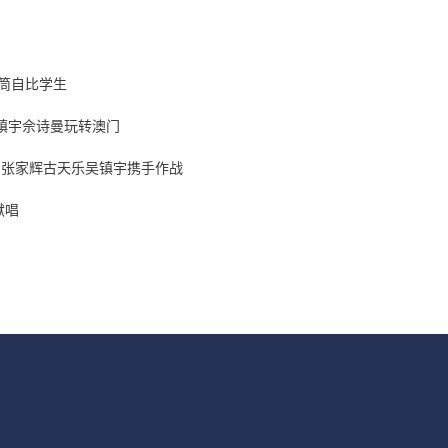
筒自比学生
吴镇宇佘诗曼玩转澳门
 张家辉古天乐吴镇宇携手作战
献唱