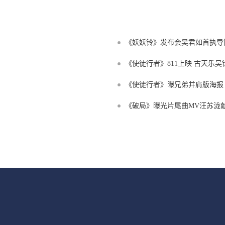
《妖妖铃》发布会吴君如首执导
《使徒行者》811上映 古天乐
《使徒行者》曝兄弟并肩版海报
《破局》曝光片尾曲MV汪苏泷